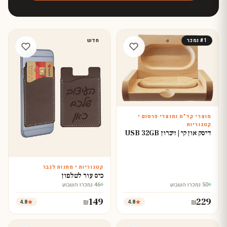
+12k
4.9★
43
מוצרים
דירוג
נמכרו
#1 נמכר
חדש
מוצרי קד"מ ומוצרי פרסום •
עצב עכשיו
קטגוריות
דיסק און קי | זיכרון USB 32GB
קטגוריות • מתנות לגבר
עצב עכשיו
כיס עור לטלפון
50 נמכרו השבוע
46 נמכרו השבוע
149
229
4.8
4.8
₪
₪