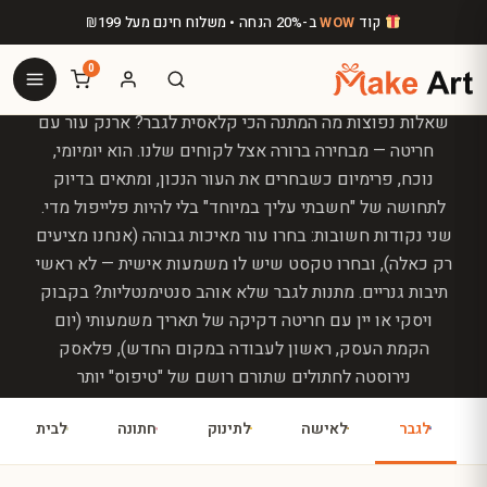
מתאים לכוסות, פלאסקים או מחזיק מפתחות עם שם; יום
לג לתוכן הראשי
קוד
WOW
ב-20% הנחה • משלוח חינם מעל
199
₪
האב — פטיש מעוצב או כוס ויסקי עם הקדשה רגשית;
חתונה — שעון עץ מעוצב או מחזיק קלפים אישי. אנחנו
0
ממליצים גם על מתנות עם חריטה שלנו לבחירה מקיפה.
שאלות נפוצות מה המתנה הכי קלאסית לגבר? ארנק עור עם
חריטה — מבחירה ברורה אצל לקוחים שלנו. הוא יומיומי,
נוכח, פרימיום כשבחרים את העור הנכון, ומתאים בדיוק
לתחושה של "חשבתי עליך במיוחד" בלי להיות פלייפול מדי.
שני נקודות חשובות: בחרו עור מאיכות גבוהה (אנחנו מציעים
רק כאלה), ובחרו טקסט שיש לו משמעות אישית — לא ראשי
תיבות גנריים. מתנות לגבר שלא אוהב סנטימנטליות? בקבוק
ויסקי או יין עם חריטה דקיקה של תאריך משמעותי (יום
הקמת העסק, ראשון לעבודה במקום החדש), פלאסק
נירוסטה לחתולים שתורם רושם של "טיפוס" יותר
מ"רומנטיקה", או מחזיק מפתחות במתכת/עץ עם לוגו של
לגבר
לאישה
לתינוק
חתונה
לבית
החברה האהובה עליו (קבוצת ספורט, להקה, מקצוע). חריטה
דקה ומדויקת יוצרת אופי עניני בלי להגיע ל"חמוד". מתאים