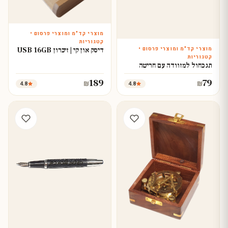
מוצרי קד"מ ומוצרי פרסום •
עצב עכשיו
קטגוריות
מוצרי קד"מ ומוצרי פרסום •
דיסק און קי | זיכרון USB 16GB
עצב עכשיו
קטגוריות
תג כחול למזוודה עם חריטה
189
79
4.8
4.8
₪
₪