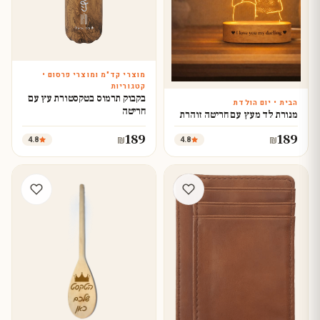
מוצרי קד"מ ומוצרי פרסום •
עצב עכשיו
קטגוריות
בקבוק תרמוס בטקסטורת עץ עם
הבית • יום הולדת
חריטה
עצב עכשיו
מנורת לד מעץ עם חריטה זוהרת
189
189
4.8
4.8
₪
₪