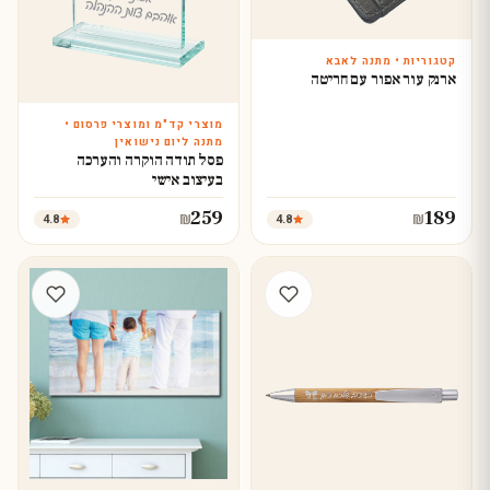
קטגוריות • מתנה לאבא
עצב עכשיו
ארנק עור אפור עם חריטה
מוצרי קד"מ ומוצרי פרסום •
עצב עכשיו
מתנה ליום נישואין
פסל תודה הוקרה והערכה
בעיצוב אישי
259
189
4.8
4.8
₪
₪