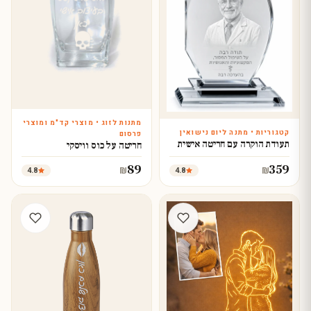
מתנות לזוג • מוצרי קד"מ ומוצרי
עצב עכשיו
קטגוריות • מתנה ליום נישואין
פרסום
עצב עכשיו
תעודת הוקרה עם חריטה אישית
חריטה על כוס וויסקי
89
359
4.8
4.8
₪
₪