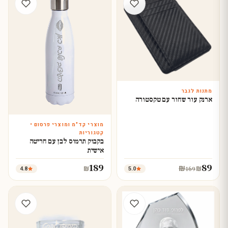
מתנות לגבר
ארנק עור שחור עם טקסטורה
מוצרי קד"מ ומוצרי פרסום •
עצב עכשיו
קטגוריות
בקבוק תרמוס לבן עם חריטה
אישית
189
89
₪
4.8
5.0
₪
₪
169