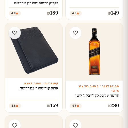
בקבוק תרמוס שחור עם חריטה
189
149
4.8
4.8
₪
₪
קטגוריות • מתנה לאבא
מתנות לגבר • מתנות בעיצוב
עצב עכשיו
ארנק עור שחור עם חריטה
עצב עכשיו
אישי
חריטה על בלאק לייבל 1 ליטר
159
280
4.8
4.8
₪
₪