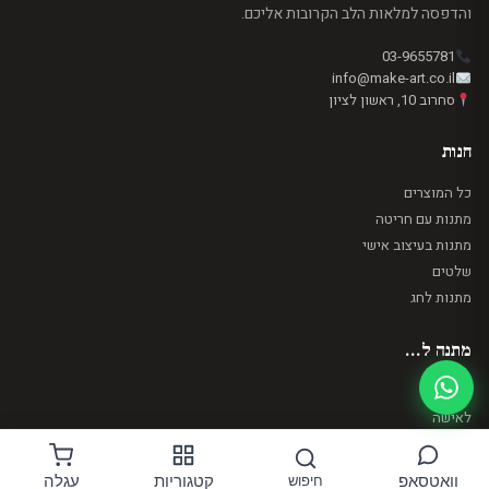
והדפסה למלאות הלב הקרובות אליכם.
03-9655781
info@make-art.co.il
סחרוב 10, ראשון לציון
חנות
כל המוצרים
מתנות עם חריטה
מתנות בעיצוב אישי
שלטים
מתנות לחג
מתנה ל...
לגבר
לאישה
לאבא
לאימא
וואטסאפ
קטגוריות
עגלה
חיפוש