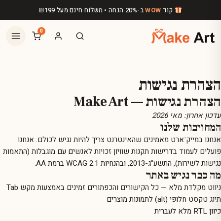
לג לתוכן הראשי
קוד
WOW
ב-20% הנחה • משלוח חינם מעל
199
₪
0
הצהרת נגישות
הצהרת נגישות — Make Art
עדכון אחרון: מאי 2026
המחויבות שלנו
אנחנו במייק־ארט מאמינים שהאינטרנט צריך להיות נגיש לכולם. אנחנו
פועלים לעמוד בדרישות תקנות שוויון זכויות לאנשים עם מוגבלות (התאמות
נגישות לשירות), התשע"ג-2013, ובהנחיות WCAG 2.1 ברמת AA.
מה כבר נגיש באתר
ניווט מקלדת מלא — כל הקישורים והכפתורים זמינים באמצעות מקש Tab
תיוג טקסט חלופי (alt) לתמונות מוצרים
כיוון RTL מלא לעברית