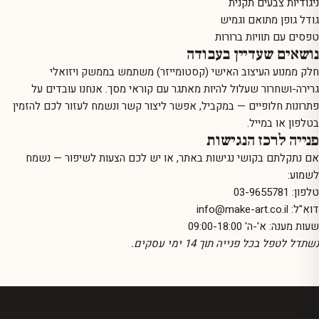
ניגודיות צבעים תקנית
גודל גופן מתואם וגמיש
טפסים עם תוויות ברורות
נושאים שעדיין בעבודה
חלק ממנוע העיצוב האישי (קסטומייזר) משתמש בממשק ויזואלי
גרירה-ושחרור שעלול להיות מאתגר עם קוראי מסך. אנחנו עובדים על
פתרונות חלופיים — במקביל, אפשר ליצור קשר ונשמח לעזור לכם להזמין
בטלפון או במייל.
פנייה לרכז הנגישות
אם נתקלתם בקושי נגישות באתר, או יש לכם הצעות לשיפור — נשמח
לשמוע:
טלפון:
03-9655781
דוא"ל:
info@make-art.co.il
שעות מענה: א'-ה' 09:00-18:00
נשתדל לטפל בכל פנייה תוך 14 ימי עסקים.