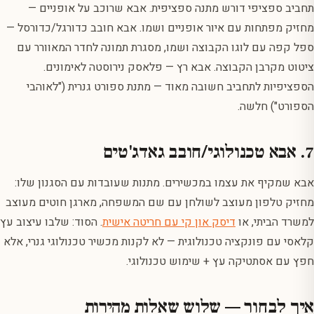
תחביב ספציפי דורש מתנה ספציפית. אבא שרוכב על אופניים —
מחזיק מפתחות עם איור אופניים ושמו. אבא חובב כדורגל/כדורסל —
ספל קפה עם לוגו הקבוצה ושמו, מסגרת תמונה לחדר המאוורר עם
ציטוט מקרבן הקבוצה. אבא רץ — פלאסק נירוסטה לאימונים.
הספציפיות לתחביב חשובה מאוד — מתנת ספורט גנרית ("לאוהבי
הספורט") חלשה.
7. אבא טכנולוגי/חובב גאדג'טים
אבא שמקיף את עצמו במכשירים. מתנות שעובדות עם הסגנון שלו:
מחזיק טלפון מעוצב לשולחן עם שם המשפחה, מארגן חוטים מעוצב
למשרד הביתי, או
דיסק און קי עם חריטה אישית
. הסוד: שלבו עיצוב עץ
קלאסי עם פונקציה טכנולוגית — לא לקנות מכשיר טכנולוגי גנרי, אלא
חפץ עם אסתטיקה עץ + שימוש טכנולוגי.
איך לבחור — שלוש שאלות מהירות