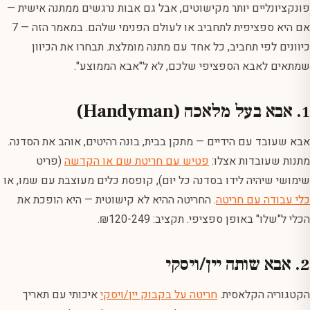
פונקציונליים יותר מקישוטים, אבל גם אבות נרגשים ממתנה אישית —
אם היא ספציפית לתחביב או לעולם הפנימי שלהם. במאמר הזה — 7
כיוונים לפי תחביב, כל אחד עם מתנה מומלצת. תבחרו את הכיוון
שמתאים לאבא הספציפי שלכם, לא ל"אבא הממוצע".
1. אבא בעל מלאכה (Handyman)
אבא שעובד עם הידיים — מתקן בבית, בונה רהיטים, אוהב את הסדנה.
מתנות שעובדות אצלו:
פטיש עם חריטת שם או הקדשה
(פריט
שימושי שיהיה לידו בסדנה כל יום), קופסת כלים מעוצבת עם שמו, או
כלי עבודה עם חריטה
. החריטה ההיא לא קישוטית — היא הופכת את
הכלי ל"שלו" באופן ספציפי. תקציב: ₪120-249.
2. אבא שותה יין/ויסקי
הקטגוריה הקלאסית.
חריטה על בקבוק יין/ויסקי
איכותי עם תאריך