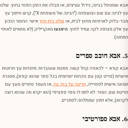
אבא שמטפל בגינה, גידול עציצים, או מבלה את הזמן הפנוי בחוץ. שלט
עץ לגינה עם שם המשפחה ("הגינה של משפחת X"), קרש חיתוך עץ
מבד-בלוק לארוחות מחוץ לבית, או
שלט בית-חוץ
אישי. החומר הנכון:
עץ אלון מצופה לקה עמיד לחוץ.
הימנעו
מאקריליק (לא מתאים לאופי
המתנה).
5. אבא חובב ספרים
אבא קורא — לכאורה קהל קשה. מתנות שעובדות: סימניות עץ חרוטות
אישיות (פריט קטן עם נוכחות יומיומית בכל ספר שהוא קורא), מסגרת
תמונה אישית לספרייה,
חריטה על בוק עץ
, או מעמד ספרים מעץ עם
חריטת שם. הסוד: לא לתת לו ספר ספציפי (הוא יקרא מה שהוא רוצה
לקרוא), אלא
חפץ שמתלווה לספרים
.
6. אבא ספורטיבי