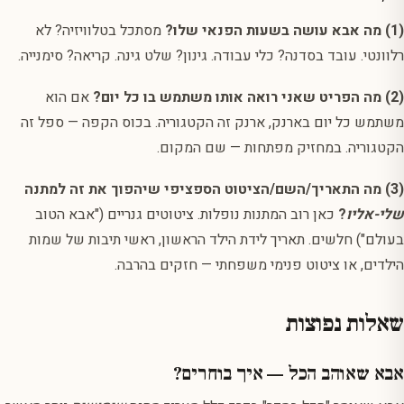
(1) מה אבא עושה בשעות הפנאי שלו?
מסתכל בטלוויזיה? לא
רלוונטי. עובד בסדנה? כלי עבודה. גינון? שלט גינה. קריאה? סימנייה.
(2) מה הפריט שאני רואה אותו משתמש בו כל יום?
אם הוא
משתמש כל יום בארנק, ארנק זה הקטגוריה. בכוס הקפה — ספל זה
הקטגוריה. במחזיק מפתחות — שם המקום.
(3) מה התאריך/השם/הציטוט הספציפי שיהפוך את זה למתנה
שלי-אליו
?
כאן רוב המתנות נופלות. ציטוטים גנריים ("אבא הטוב
בעולם") חלשים. תאריך לידת הילד הראשון, ראשי תיבות של שמות
הילדים, או ציטוט פנימי משפחתי — חזקים בהרבה.
שאלות נפוצות
אבא שאוהב הכל — איך בוחרים?