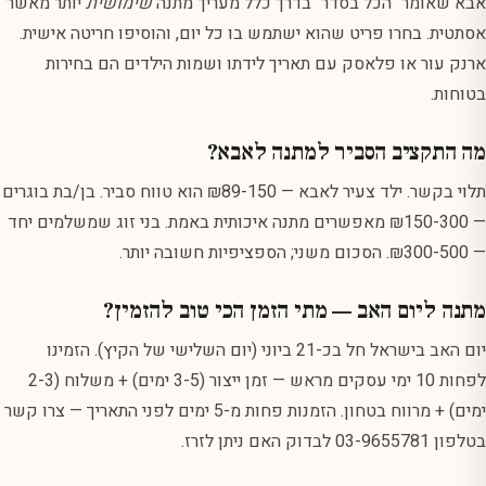
אבא שאומר "הכל בסדר" בדרך כלל מעריך מתנה
שימושית
יותר מאשר
אסתטית. בחרו פריט שהוא ישתמש בו כל יום, והוסיפו חריטה אישית.
ארנק עור או פלאסק עם תאריך לידתו ושמות הילדים הם בחירות
בטוחות.
מה התקציב הסביר למתנה לאבא?
תלוי בקשר. ילד צעיר לאבא — ₪89-150 הוא טווח סביר. בן/בת בוגרים
— ₪150-300 מאפשרים מתנה איכותית באמת. בני זוג שמשלמים יחד
— ₪300-500. הסכום משני; הספציפיות חשובה יותר.
מתנה ליום האב — מתי הזמן הכי טוב להזמין?
יום האב בישראל חל בכ-21 ביוני (יום השלישי של הקיץ). הזמינו
לפחות 10 ימי עסקים מראש — זמן ייצור (3-5 ימים) + משלוח (2-3
ימים) + מרווח בטחון. הזמנות פחות מ-5 ימים לפני התאריך — צרו קשר
בטלפון 03-9655781 לבדוק האם ניתן לזרז.