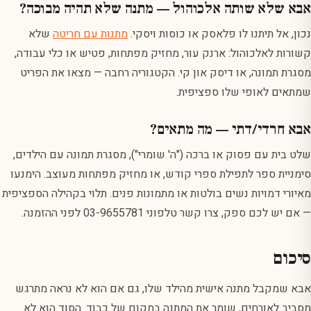
אבא שלא שותה אלכוהול — מתנה שלא תהיה מבוכה?
נכון, אל תיתנו לו פלאסק או כוסות ויסקי.
מתנות עם חריטה
שלא
קשורות לאלכוהול: ארנק עור, מחזיק מפתחות, פטיש או כלי עבודה,
מסגרת תמונה, או דיסק און קי. הקטגוריה רחבה — מצאו את הפריט
שמתאים לאופי שלו ספציפית.
אבא חרדי/דתי — מה מתאים?
שלט בית עם פסוק או ברכה ("ה' שומרי"), מסגרת תמונה עם הילדים,
סימניית ספר לתפילת ספרי קודש, או מחזיק מפתחות מעוצב. הימנעו
מאיורי דמויות נשים בולטות או מתמונות פנים. תלוי בקהילה הספציפית
— אם יש לכם ספק, צרו קשר טלפוני 03-9655781 לפני ההזמנה.
סיכום
אבא שמקבל מתנה אישית מהילד שלו, גם אם הוא לא נראה מתרגש
מסביב לאורחים, שומר את המתנה במקום של כבוד. הסוד הוא לא