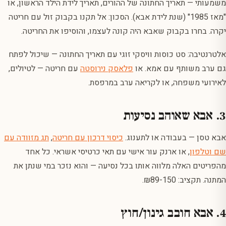
משמעותי — תאריך החתונה של ההורים, תאריך לידת הילד הראשון, או
"מאז 1985" (שנת לידת אבא). הסכון: אל תקנו בקבוק זול עם חריטה
יקרה. בחרו בקבוק שאבא היה קונה לעצמו, והוסיפו את החריטה.
אלטרנטיבה: סט כוסות וויסקי זוגי עם תאריך החתונה — שיכול לפתח
גם ערב משותף עם אמא. או
פלאסק נירוסטה
עם חריטה — לטיולים,
לאירועי משפחה, או לקריאה ערב במרפסת.
3. אבא שאוהב נסיעות
אבא טסן — בעבודה או לתענוג.
כיסוי דרכון עם חריטה
,
תג מזוודה עם
שם וטלפון
, או ארנק עור אישי עם תאי כרטיסי אשראי. כל אחד
מהפריטים האלה מלווה אותו בכל נסיעה — והוא נזכר במי שנתן את
המתנה. תקציב: ₪89-150.
4. אבא חובב גינון/חוץ