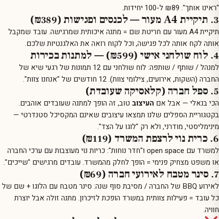
"ראינו אותך". ₪89 ל-100 יחידות.
3. תיקיית A4 מעור — לכנסים ופגישות (₪389)
תיקיית A4 מעור עם חריטת שם
= מתנה איכותית שמרגישה. עובד שמקבל
אותה לקח אותה לכל פגישה, וכל לקוח רואה את האלגנטיות שלכם.
4. לוח שולחני אישי (₪599) — למתנות בכירות
למנהל / שותף / שותפה:
לוח שולחני עם 12 תמונות
של רגעי שיא של
החברה (השקות, אירועים, צילומי צוות). 12 חודשים של "אנחנו צוות".
5. ספל חברה (קלאסיקה שעובדת)
הכי בנאלי — אבל אם
העיצוב
טוב, זה הופך למתנה שעובדים אוהבים.
ב
קטגוריית הספלים
שלנו תמצאו עיצובים שאינם המקסיכל סטנדרטי —
מינימליסטי, מודרני, ולא רק "לוגו על הצד".
6. כרית נוי לרצפת המשרד (₪119)
למשרד עם open space ו"חדר נוחות":
כריות נוי מעוצבות
עם ערכי החברה
או משפט מצחיק פנימי = הופך לחלק מהמשרד. עובדים מרגישים "שייכים".
7. סינר מטבח לאירועי חברה (₪69)
לאירוע BBQ של החברה / מסיבת סוף שנה:
סינר מטבח עם הלוגו
+ שם של
כל עובד = פעילות צוותית במשרד הופכת לזיכרון. מתנה זולה אבל יוצרת
חוויה.