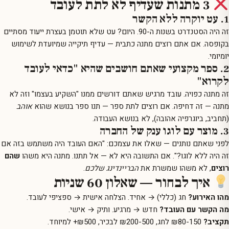
3 מתנות שעדיף לא לתת לעובד
1. עט יוקרה ללא הקשר
זה היה הסטנדרט בשנות ה-90. היום? עט שלא תוטמן בעצרת ייעוד מסתיים
בקופסה. אם אתם רוצים מתנה כתבית — עדיף תיקייה שמיועדת לשימוש
יומיומי.
2. ספר מקצועי שאתם חושבים שהיא "כדאי לעובד
לקרוא"
זה מתנה כפויה. עובד מרגיש שאתם דורשים ממנו "השקיע בעצמו" וזה לא
מתנה — זה דחיפה. אם רוצים לתת ספר — תנו ספר בנושא שהוא
אוהב
(תחביב, ביוגרפיה אהובה), לא בנושא העבודה.
3. מוצר עם לוגו ענק של החברה
לפני שאתם נותנים — שאלו את עצמכם: "האם העובד היה משתמש בזה אם
זה היה ללא לוגו?". אם התשובה היא לא — אל תתנו. מתנה היא משהו
שהם
רוצים
, לא משהו שמשרת את
הבריינדינג שלכם
.
איך לבחור — שאלון 60 שניות
מהו האירוע?
חג (כללי) → אחיד. הצלחה אישית → ספציפי לעובד.
מה הקשר עם העובד?
חדש → מרגיע. ותיק → אישי.
תקציב?
₪80-150 לחג, ₪200-500 לבכיר, ₪500+ למיוחד.