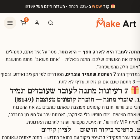
לג לתוכן הראשי
קוד
WOW
ב-20% הנחה • משלוח חינם מעל
199
₪
0
מתנה לעובד היא לא רק חפץ — היא מסר.
מסר על איך אתם, כמנהלים,
רואים את האנשים שלכם. מתנה בנאלית = "אתם משאב". מתנה מחושבת =
"אתם חלק מהמשפחה".
במדריך הזה:
7 רעיונות שתמיד עובדים
, מסודרים לפי תקציב ואירוע. ובסוף
— 3 מתנות שגם אם הן זולות, עדיף לא לתת.
7 רעיונות מתנה לעובד שעובדים תמיד
1. שוברי מתנה — חוברת קופונים מעוצבת (₪149)
הכי טוב שיש:
חוברת קופונים מעוצבת
שאתם כותבים בה את ההטבות
שאתם מציעים: "יום חופש בלי הצדקה", "ארוחת ערב על חשבון החברה",
"חניית VIP לחודש". זה אישי, מקצועי, ועוזר לתרבות הארגונית.
2. כרטיסי ביקור חדשים — לציון קידום
עובד עבר תפקיד?
כרטיסי ביקור עם התואר החדש
= מתנה ייצוגית שאומרת