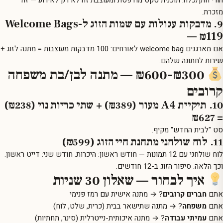
הורי חתן/כלה:
תוכנית טקס מודפסת ומעוצבת
זה לא רק לאירוע — זה
מזכרת.
9. מדבקות עגולות עם שמות הזוג ל-Welcome Bags
— ₪119
אם מארגנים welcome bag לאורחים:
100 מדבקות מעוצבות
= מתנה לזוג +
שירות לחתונה שלהם.
₪300-₪600 — מתנה לבן/בת משפחה
קרובים
10. תיקיית A4 מעור (₪389) + שתי כריות נוי (₪238)
= ₪627
סט "לבית החדש" מקיף.
11. לוח שולחני מתחנת חיי הזוג (₪599)
לוח שולחני עם 12 תמונות
— חודש ראשון: היכרות. חודש שני: דייט ראשון.
וכך הלאה. סיפור הזוג ב-12 חודשים.
איך לבחור — שאלון 30 שניות
אתם
חברים קרובים
? → מתנה אישית עם רמז פנימי
אתם
משפחה
? → מתנה שתישאר בבית (כרית, שלט, לוח)
אתם
עמיתי עבודה
? → מתנה איכותית-נייטרלית (סינר, תחתיות)