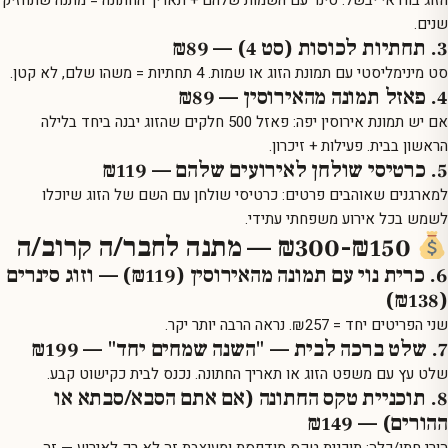
הזוג בוודאי יבשל.
סינר עם השמות שלהם
+ תאריך החתונה = מתנה שתחזיק
שנים.
3. תחתיות לכוסות (סט 4) — ₪89
סט מינימליסטי עם תמונת הזוג או שמות.
4 תחתיות
= משהו שלם, לא קטן.
4. פאזל תמונה מהאירוסין — ₪89
אם יש תמונת אירוסין יפה:
פאזל 500 חלקים
שהזוג יבנה ביחד בלילה
הראשון בבית. פעילות + זיכרון.
5. כרטיסי שולחן לאירועים שלהם — ₪119
למארגנים שאוהבים פרטים:
כרטיסי שולחן עם השם של הזוג
שיוכלו
לשמש בכל אירוע משפחתי עתידי.
₪150-₪300 — מתנה לחבר/ה קרוב/ה
6. כרית נוי עם תמונה מהאירוסין (₪119) — וזוג סינרים
(₪138)
שני הפריטים יחד = ₪257. נראה הרבה יותר יקר.
7. שלט ברכה לבית — "השנה שמחים יחד" — ₪199
שלט עץ עם משפט הזוג
או תאריך החתונה. נכנס לבית כקישוט קבע.
8. תוכניית טקס החתונה (אם אתם הסבא/סבתא או
ההורים) — ₪149