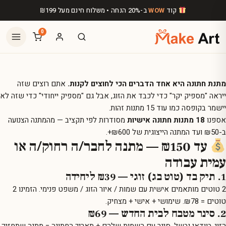
לג לתוכן הראשי
קוד
WOW
ב-20% הנחה • משלוח חינם מעל
199
₪
0
מתנת חתונה היא אחד הדברים הכי לחוצים לקנות.
אתם רוצים שזה
ייראה "מספיק יקר" כדי לכבד את הזוג, אבל גם "מספיק ייחודי" כדי שזה לא
יישמר בקופסה כמו עוד 15 מתנות זהות.
אספנו
18 מתנות חתונה אישיות
מסודרות לפי תקציב — מהמתנה הצנועה
ב-₪50 ועד המתנה הייצוגית של ₪600+.
עד ₪150 — מתנה לחבר/ה רחוק/ה או
עמית עבודה
1. תיק בד (טוט בג) זוגי — ₪39 ליחידה
2 טוטים מותאמים אישית עם שמות / איור הזוג / משפט פנימי.
הזמינו 2
טוטים
= ₪78. שימושי + אישי + מצחיק.
2. סינר מטבח לבית החדש — ₪69