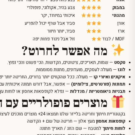
במבוק
צבע בהיר, אקולוגי, פופולרי
מהגוני
איכותי במיוחד, יקר
אורן
סביר אבל שרף יכול להפריע
ארז
סביר, יותר חיוור
MDF / לבוד
זול אבל ניגוד פחות יפה
מה אפשר לחרוט?
טקסט
— שמות, תאריכים, ציטוטים, הקדשות. הכי פשוט והכי נפוץ.
לוגו
— מעולה לעסקים, מועדונים, מתנות מסוממות.
איקונים ואיורי קו
— מעולה. ככל שהקווים יותר ברורים, החריטה יותר יפ
תמונות (פורטרטים, צילומים)
— אפשר, אבל דורש תמונה איכותית עם ני
תבניות גיאומטריות / מנדלות
— נפלא לקופסאות אחסון או לוחות עץ.
מוצרים פופולריים עם 
בקטגוריית
חיתוך וחריטה בלייזר
שלנו תמצאו 24+ מוצרים מוכנים לעיצוב:
קופסאות אחסון
מעץ אלון — חריטה של שם + הקדשה
לוחות חיתוך
למטבח — שם הזוג / תאריך חתונה