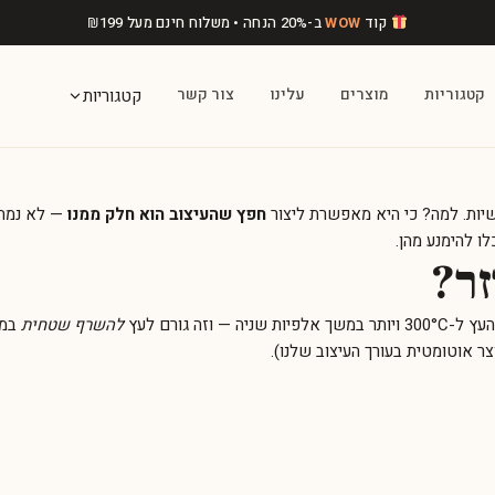
קוד
WOW
ב-20% הנחה • משלוח חינם מעל
199
₪
קטגוריות
מוצרים
עלינו
צור קשר
קטגוריות
שיות. למה? כי היא מאפשרת ליצור
חפץ שהעיצוב הוא חלק ממנו
— לא נמחק, 
ו להימנע מהן.
זר?
ה גורם לעץ
להשרף שטחית
במק
צר אוטומטית ב
עורך העיצוב שלנו
).