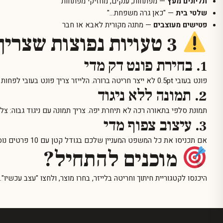
תליונים מעץ
— מפתחות, ענקים, מחזיקי מפתחות
שלטי בית
— "כאן גרה משפחת…"
פטישים מעוצבים
— מתנה מקורית לאבא או חבר
3 טעויות נפוצות שצריך להימנע
1. בחירת פונט דק מדי
פונט בעובי 0.5pt לא ייצר חריטה ברורה. הלייזר צריך פונט בעובי לפחות 1.5pt. אם תבחרו פונט יוקרתי דק — תקבלו תוצאה דהויה.
2. תמונה ללא ניגוד
תמונת סלפי בתאורה רכה לא תיחרת יפה. צריך תמונה עם ניגוד גבוה: צלל
3. עיצוב צפוף מדי
אם תכניסו את כל המשפט המעניין שלכם בגודל קטן עם 10 פרטים נוספים — הלייזר יערבב הכל.
מוכנים להתחיל?
היכנסו לקטגוריית
חיתוך וחריטה בלייזר
, בחרו מוצר, ולחצו "עצב עכשיו