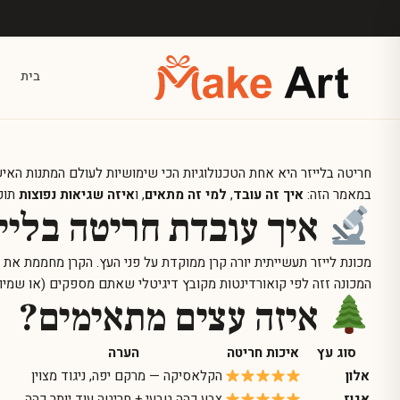
לג לתוכן הראשי
בית
חריטה בלייזר היא אחת הטכנולוגיות הכי שימושיות לעולם המתנות האי
במאמר הזה:
איך זה עובד
,
למי זה מתאים
, ו
איזה שגיאות נפוצות
תוכל
איך עובדת חריטה בליי
מכונת לייזר תעשייתית יורה קרן ממוקדת על פני העץ. הקרן מחממת את העץ ל-300°C ויותר במשך אלפיות שניה — וז
המכונה זזה לפי קואורדינטות מקובץ דיגיטלי שאתם מספקים (או שמיו
איזה עצים מתאימים?
סוג עץ
איכות חריטה
הערה
אלון
הקלאסיקה — מרקם יפה, ניגוד מצוין
אגוז
צבע כהה טבעי + חריטה עוד יותר כהה