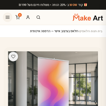
לג לתוכן הראשי
קוד
ב-20% הנחה • משלוח חינם מעל
199
₪
WOW
0
בית
›
חנות
›
רולאפים
›
רולאפ בעיצוב אישי — הדפסה איכותית