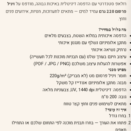
רולאפ סטנדרטי עם הדפסה דיגיטלית באיכות גבוהה, מודפס על
ויניל
עמיד למים — מתאים לתערוכות, חנויות, אירועים פנים
פרסום 220 גרם
וחוץ.
מה כלול במחיר?
הדפסה איכותית במלוא השטח, בצבעים מלאים
מתקן אלומיניום נשלף עם מנגנון איכותי
נרתיק נשיאה איכותי
עיצוב חינם בעורך שלנו (עם תבניות מוכנות לכל תעשייה)
אפשרות להעלות עיצוב משלכם (PDF / JPG / PNG)
מפרט טכני
חומר: ויניל פרסום מט (לא מבריק) 220g/m²
מבנה: מתקן אלומיניום אנודייז קל משקל
הדפסה: דיגיטלית UV, 1440 dpi, צבעוניות מלאה
גובה: 200 ס"מ
מתאים לשימוש פנים וחוץ קצר טווח
איך זה עובד?
בחרו גודל
פתחו את העורך — בחרו תבנית מוכנה לפי התחום שלכם או התחילו
מאפס