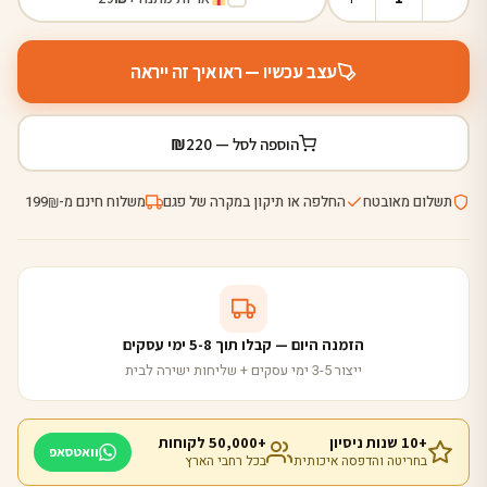
עצב עכשיו — ראו איך זה ייראה
₪
הוספה לסל —
220
תשלום מאובטח
החלפה או תיקון במקרה של פגם
משלוח חינם מ-
199
₪
הזמנה היום — קבלו תוך 5-8 ימי עסקים
ייצור 3-5 ימי עסקים + שליחות ישירה לבית
+10 שנות ניסיון
+50,000 לקוחות
וואטסאפ
בחריטה והדפסה איכותית
בכל רחבי הארץ