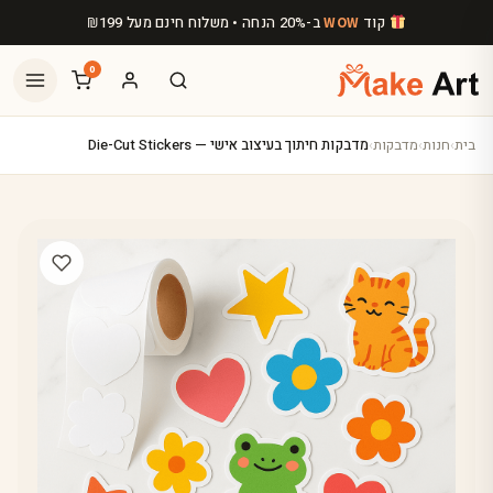
לג לתוכן הראשי
קוד
ב-20% הנחה • משלוח חינם מעל
199
₪
WOW
0
בית
›
חנות
›
מדבקות
›
מדבקות חיתוך בעיצוב אישי — Die-Cut Stickers