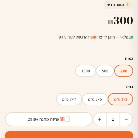
מוצר חדש
300
₪
במלאי — מוכן לייצור
·
שירה
רכשה לפני 3 דק'
כמות
1000
500
200
גודל
3×3 ס״מ
5×5 ס״מ
7×7 ס״מ
+
−
1
אריזת מתנה +
₪
29