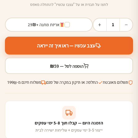
לחצו על תבנית או על "עצבו עכשיו" להתחלה מאפס
+
−
1
אריזת מתנה +
₪
29
עצב עכשיו — ראו איך זה ייראה
₪
הוספה לסל —
59
תשלום מאובטח
החלפה או תיקון במקרה של פגם
משלוח חינם מ-
199
₪
הזמנה היום — קבלו תוך 5-8 ימי עסקים
ייצור 3-5 ימי עסקים + שליחות ישירה לבית