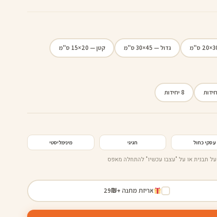
גדול — 45×30 ס"מ
קטן — 20×15 ס"מ
8 יחידות
שם העסק
עסק
כותרת
050-0
הכנס שם
050-0000000
www.sit
www.site.co.il
עסקי כחול
חגיגי
מינימליסטי
על תבנית או על "עצבו עכשיו" להתחלה מאפס
אריזת מתנה +
₪
29