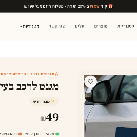
קוד
ב-20% הנחה • משלוח חינם מעל
199
₪
WOW
קטגוריות
מוצרים
עלינו
צור קשר
קטגוריות
מגנטים לרכב • הדפסה צבעוני
מגנט לרכב בעיצ
מוצר חדש
49
₪
במלאי — מוכן לייצור
·
שירה
רכשה לפני