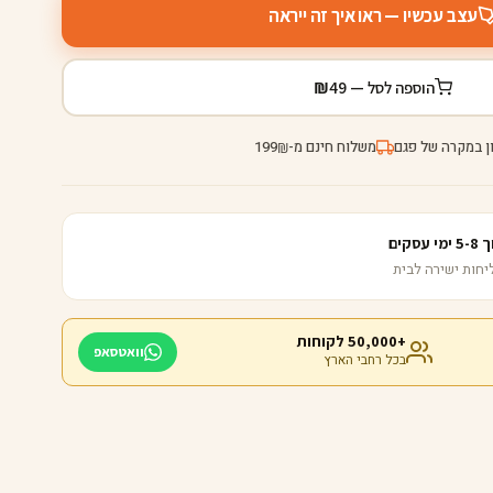
עצב עכשיו — ראו איך זה ייראה
₪
הוספה לסל —
49
ן במקרה של פגם
משלוח חינם מ-
199
₪
קים
+50,000 לקוחות
וואטסאפ
בכל רחבי הארץ