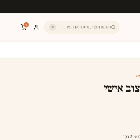
0
×
ת
וב אישי
 3 דק'