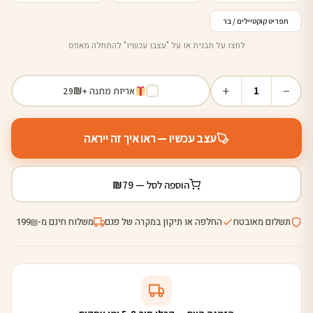
שם הבר
21+ · נא לשתות באחריות
COCKTAILS
CLASSICS
SIGNATURE
— קוקטייל · מחיר —
— קוקטייל · מחיר —
— קוקטייל · מחיר —
— קוקטייל · מחיר —
תפריט קוקטיילים / בר
לחצו על תבנית או על "עצבו עכשיו" להתחלה מאפס
+
−
1
אריזת מתנה +
₪
29
עצב עכשיו — ראו איך זה ייראה
₪
הוספה לסל —
79
תשלום מאובטח
החלפה או תיקון במקרה של פגם
משלוח חינם מ-
199
₪