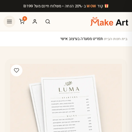
לג לתוכן הראשי
קוד
ב-20% הנחה • משלוח חינם מעל
199
₪
WOW
0
בית
›
חנות
›
הבית
›
תפריט מסעדה בעיצוב אישי