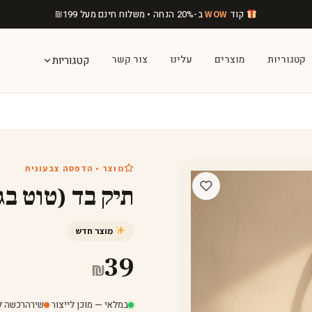
קוד
ב-20% הנחה • משלוח חינם מעל
199
₪
WOW
קטגוריות
מוצרים
עלינו
צור קשר
קטגוריות
מוצר • הדפסה צבעונית
תיק בד (טוט בג
מוצר חדש
39
₪
במלאי — מוכן לייצור
·
שירה
רכשה לפני