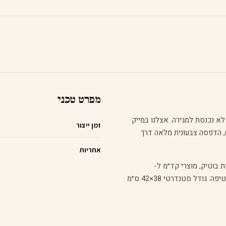
מפרט טכני
מית — לא נכנסת למגירה. אצלנו במייק
זמן ייצור
י כותנה איכותיים 100% (משקל 200 גר/מ״ר), הדפסה צבעונית מלאה דרך
אחריות
 בוטיק, מוצרי קד״מ ל-
Welcome Pack של עובדים, אריזת מתנה רב-פעמית במקום נייר עטיפה. גודל סטנדרטי 38×42 ס״מ