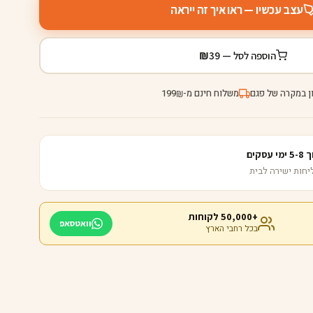
עצב עכשיו — ראו איך זה ייראה
₪
הוספה לסל —
39
ן במקרה של פגם
משלוח חינם מ-
199
₪
קים
+50,000 לקוחות
וואטסאפ
בכל רחבי הארץ