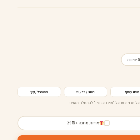
ידות
שם הסלוגן
2026
ם המותג
שם האירוע
SUMMER
· טבעי · אקולוגי ·
www.brand.co.il
מותג עסקי
בוטני / טבעוני
פסטיבל / קיץ
על תבנית או על "עצבו עכשיו" להתחלה מאפס
אריזת מתנה +
₪
29