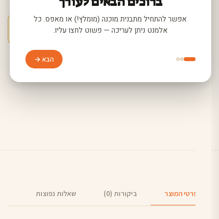
ברוכים הבאים לעורך
אפשר להתחיל מתבנית מוכנה (מומלץ!) או מאפס. כל
+10 שנות ניסיון
+50,000 לקוחות
וואטסאפ
אלמנט ניתן לעריכה — פשוט לחצו עליו.
בחריטה והדפסה איכותית
בכל רחבי הארץ
הבא →
שתפו:
פרטי המוצר
ביקורות (0)
שאלות נפוצות