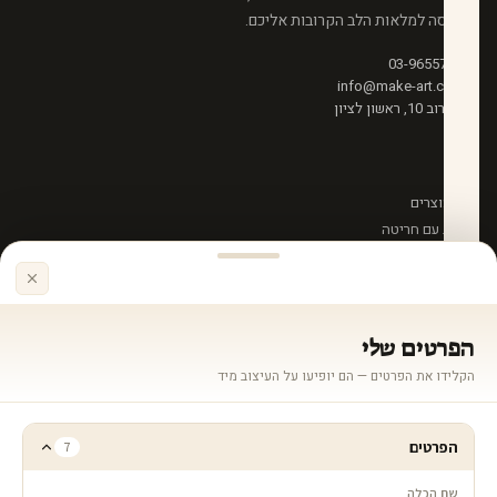
והדפסה למלאות הלב הקרובות אליכם.
03-9655781
info@make-art.co.il
סחרוב 10, ראשון לציון
חנות
כל המוצרים
מתנות עם חריטה
מתנות בעיצוב אישי
שלטים
מתנות לחג
הפרטים שלי
מתנה ל...
הקלידו את הפרטים — הם יופיעו על העיצוב מיד
לגבר
לאישה
הפרטים
7
לאבא
לאימא
שם הכלה