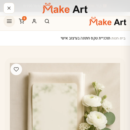
לג לתוכן הראשי
קוד
ב-20% הנחה • משלוח חינם מעל
199
₪
WOW
0
בית
›
חנות
›
תוכניית טקס חתונה בעיצוב אישי