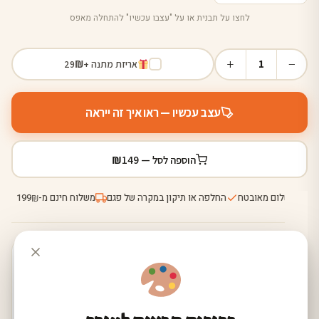
לחצו על תבנית או על "עצבו עכשיו" להתחלה מאפס
+
−
1
אריזת מתנה +
₪
29
עצב עכשיו — ראו איך זה ייראה
₪
הוספה לסל —
149
תשלום מאובטח
החלפה או תיקון במקרה של פגם
משלוח חינם מ-
199
₪
הזמנה היום — קבלו תוך 5-8 ימי עסקים
ייצור 3-5 ימי עסקים + שליחות ישירה לבית