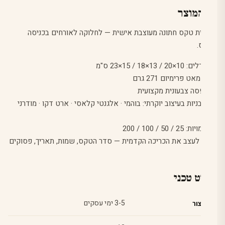
על המוצר
תוכניית טקס חתונה מעוצבת אישית — לחלוקה לאורחים בכניסה
לטקס.
• 3 גדלים: 10×20 / 13×18 / 15×23 ס"מ
• נייר מאט פרימיום 271 גרם
• הדפסה צבעונית מקצועית
• 4 תבניות בעיצוב יוקרתי: בוהמי · אלגנטי קלאסי · ארט דקו · מודרני
חגיגי
• 4 כמויות: 25 / 50 / 100 / 200
• ניתן לעצב את הכריכה הקדמית — סדר הטקס, שמות, תאריך, פסוקים
מפרט טכני
רעות
דניאל
10 · במאי · 2026
 הטקס
יית הטקס
גן האירועים · תל אביב
ריקודים · אוכל וברכות
קבלת פנים · כניסה לחופה
שבע ברכות · חתימת הכתובה
3-5 ימי עסקים
זמן ייצור