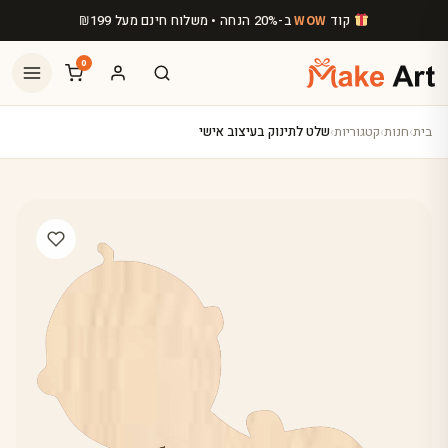
לג לתוכן הראשי
קוד
ב-20% הנחה • משלוח חינם מעל
199
₪
WOW
0
בית
›
חנות
›
קטגוריות
›
שלט לתינוק בעיצוב אישי