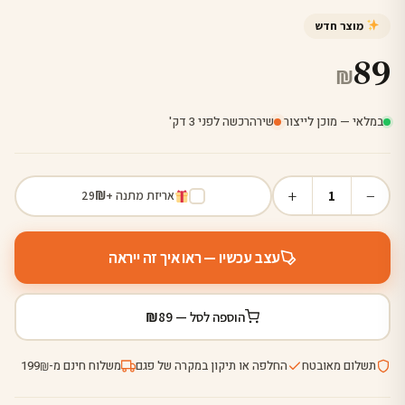
מוצר חדש
89
₪
במלאי — מוכן לייצור
·
שירה
רכשה לפני 3 דק'
+
−
1
אריזת מתנה +
₪
29
עצב עכשיו — ראו איך זה ייראה
₪
הוספה לסל —
89
תשלום מאובטח
החלפה או תיקון במקרה של פגם
משלוח חינם מ-
199
₪