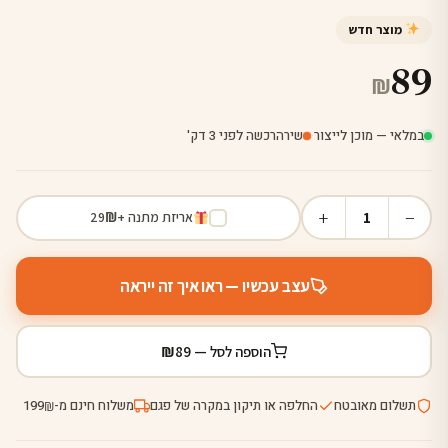
מוצר חדש
89
₪
במלאי — מוכן לייצור
·
שירה
רכשה לפני 3 דק'
+
−
1
אריזת מתנה +
₪
29
עצב עכשיו — ראו איך זה ייראה
₪
הוספה לסל —
89
תשלום מאובטח
החלפה או תיקון במקרה של פגם
משלוח חינם מ-
199
₪