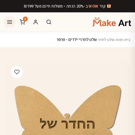
לג לתוכן הראשי
קוד
ב-20% הנחה • משלוח חינם מעל
199
₪
WOW
0
בית
›
חנות
›
שלט לחדר
›
שלט לחדרי ילדים - פרפר