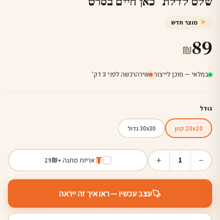
שלט לדלת "כאן חיים בסרט"
מוצר חדש
89
₪
במלאי — מוכן לייצור
·
שירה
רכשה לפני 3 דק'
גודל
20x20 קטן
30x30 גדול
+
−
1
אריזת מתנה +
₪
29
עצב עכשיו — ראו איך זה ייראה