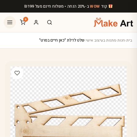
לג לתוכן הראשי
קוד
ב-20% הנחה • משלוח חינם מעל
199
₪
WOW
0
בית
›
חנות
›
מתנות בעיצוב אישי
›
שלט לדלת "כאן חיים בסרט"