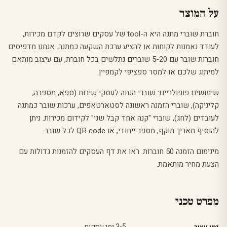
על המוצר
חוברת שוברי מתנה היא ה-tool של עסקים שרוצים לקדם מכירות,
לעודד נאמנות לקוחות או להציע ערכת השקעה כמתנה. אנחנו מדפיסים
חוברות שובר עם 5-20 שוברים נתלשים בכל חוברת, עם עיצוב מותאם
למיתוג שלכם או למסר ספציפי לקמפיין.
שימושים פופולריים: שוברי הנחה לעסקי שירות (ספא, מספרה,
קליניקה), שוברי הזמנה ראשונה לסטארטאפים, ערכות שובר כמתנה
לעובדים (לחג), שוברי "קנה אחד קבל שני" לקידום מכירות. ניתן
להוסיף תאריך תוקף, מספר ייחודי, או QR code לכל שובר.
מינימום הזמנה 50 חוברות. ראו את
דף העסקים
להזמנות גדולות עם
הצעת מחיר מותאמת.
מפרט טכני
3-5 ימי עסקים
זמן ייצור