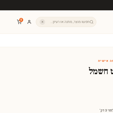
0
×
ה אישית
ט חשמל
 3 דק'