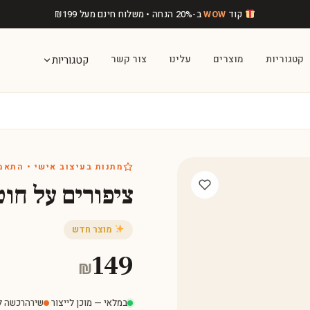
קוד
WOW
ב-20% הנחה • משלוח חינם מעל
199
₪
קטגוריות
מוצרים
עלינו
צור קשר
קטגוריות
מתנות בעיצוב אישי • התאמ
ציפורים על חו
מוצר חדש
149
₪
במלאי — מוכן לייצור
·
שירה
רכשה לפני