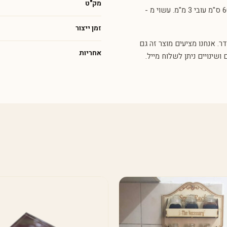
מק"ט
שאוהבים דקורציה ייחודית ומגניבה. המוצר מגיעה בגודל של רוחב 60 ס"מ עובי 3 מ"מ. עשוי מ -
זמן ייצור
ר. אנחנו מציעים מוצר זה גם
אחריות
ושינויים ניתן לשלוח מייל.