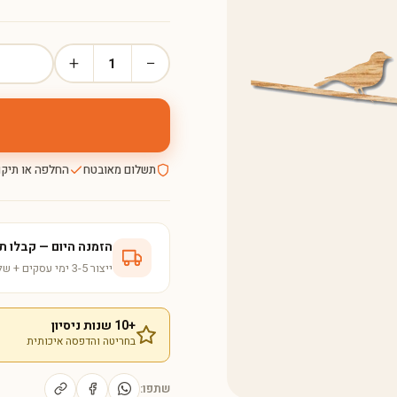
+
−
1
תשלום מאובטח
החלפה או תיקו
הזמנה היום — קבלו תוך 5-8 ימי עס
ייצור 3-5 ימי עסקים + שליחות ישירה לבית
+10 שנות ניסיון
בחריטה והדפסה איכותית
שתפו: