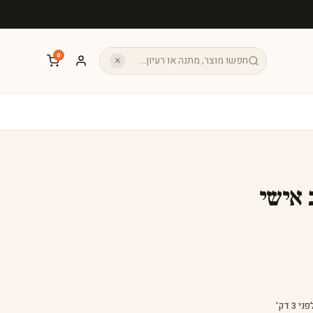
0
×
 אישי
 3 דק'