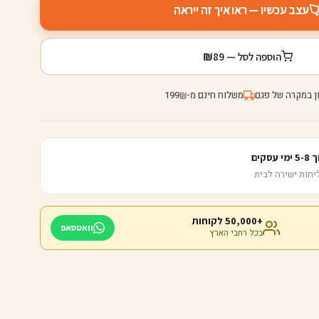
עצב עכשיו — ראו איך זה ייראה
₪
הוספה לסל —
89
ן במקרה של פגם
משלוח חינם מ-
199
₪
קים
+50,000 לקוחות
וואטסאפ
בכל רחבי הארץ