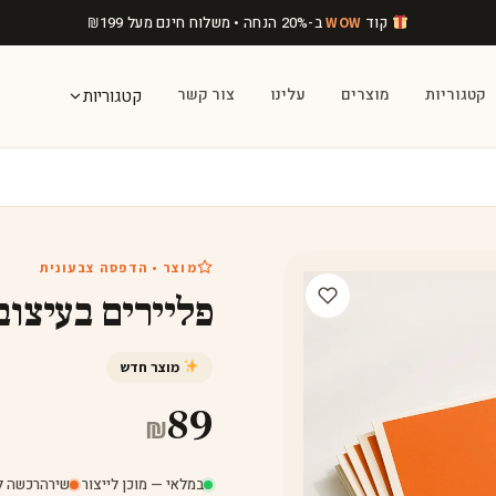
קוד
ב-20% הנחה • משלוח חינם מעל
199
₪
WOW
קטגוריות
מוצרים
עלינו
צור קשר
קטגוריות
מוצר • הדפסה צבעונית
פליירים בעיצוב
מוצר חדש
89
₪
במלאי — מוכן לייצור
·
שירה
רכשה לפני