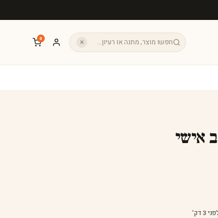
0
×
 אישי
 3 דק'