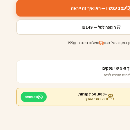
עצב עכשיו — ראו איך זה ייראה
₪
הוספה לסל —
149
ן במקרה של פגם
משלוח חינם מ-
199
₪
קים
+50,000 לקוחות
וואטסאפ
בכל רחבי הארץ