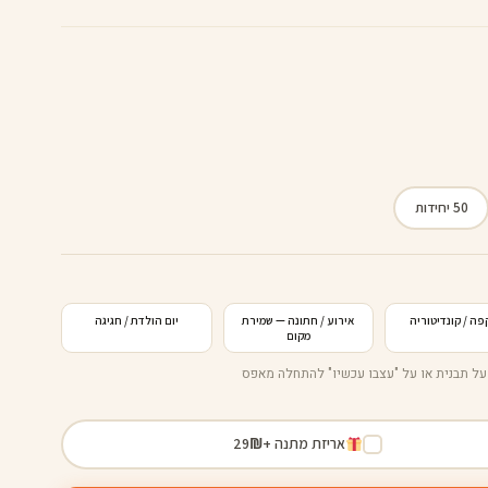
50 יחידות
שם האורח
מזל טוב!
הקפיטריה
שם החוגג/ת
תאריך · מקום
מספר 12
שולחן
קפה ·
מאפה ·
עות פעילות · כתובת
עוגה
10.05.2026 · רעות & דניאל
פה / קונדיטוריה
אירוע / חתונה — שמירת
יום הולדת / חגיגה
מקום
על תבנית או על "עצבו עכשיו" להתחלה מאפס
אריזת מתנה +
₪
29