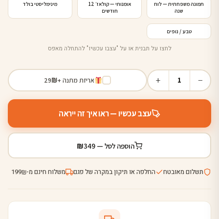
תמונה משפחתית — לוח
אומנותי — קולאז׳ 12
מינימליסטי בולד
שנה
חודשים
לוח שנה · 2026
12 חודשים של יופי
נופי הארץ
טבע / נופים
לחצו על תבנית או על "עצבו עכשיו" להתחלה מאפס
+
−
1
אריזת מתנה +
₪
29
עצב עכשיו — ראו איך זה ייראה
₪
הוספה לסל —
349
תשלום מאובטח
החלפה או תיקון במקרה של פגם
משלוח חינם מ-
199
₪