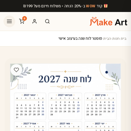
לג לתוכן הראשי
קוד
ב-20% הנחה • משלוח חינם מעל
199
₪
WOW
0
בית
›
חנות
›
הבית
›
פוסטר לוח שנה בעיצוב אישי