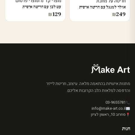
מוצרי קד"מ ומוצרי פרסום
חריטה על מתכת
עט לבן עם חריטה אישית
אולר למנגל עם חריטה אישית
129
249
₪
₪
מתנות אישיות בהתאמה מלאה. עיצוב, חריטת לייזר
והדפסה למלאות הלב הקרובות אליכם.
03-9655781
info@make-art.co.il
סחרוב 10, ראשון לציון
חנות