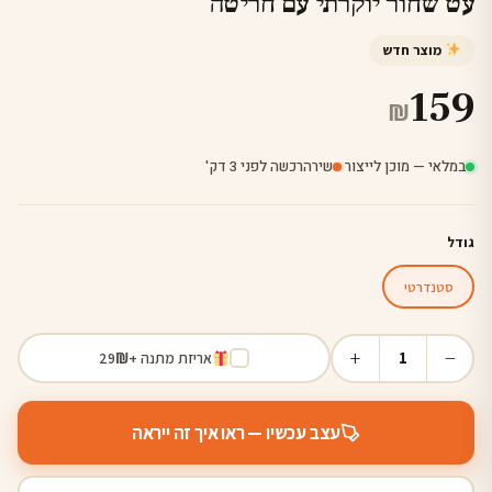
עט שחור יוקרתי עם חריטה
מוצר חדש
159
₪
במלאי — מוכן לייצור
·
שירה
רכשה לפני 3 דק'
גודל
סטנדרטי
+
−
1
אריזת מתנה +
₪
29
עצב עכשיו — ראו איך זה ייראה