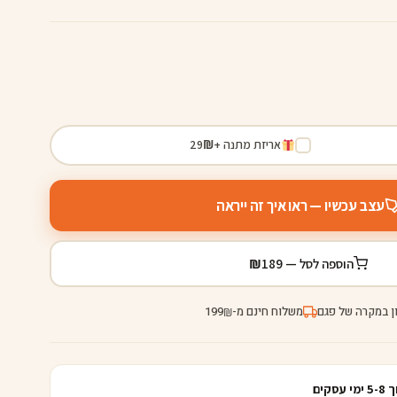
אריזת מתנה +
₪
29
עצב עכשיו — ראו איך זה ייראה
₪
הוספה לסל —
189
ן במקרה של פגם
משלוח חינם מ-
199
₪
קים