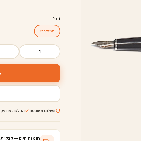
גודל
סטנדרטי
+
−
1
תשלום מאובטח
החלפה או תיקו
הזמנה היום — קבלו תוך 5-8 ימי עס