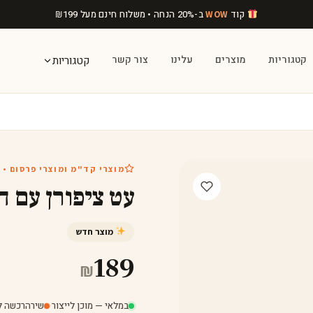
קוד
ב-20% הנחה • משלוח חינם מעל
199
₪
WOW
קטגוריות
מוצרים
עלינו
צור קשר
קטגוריות
מוצרי קד"מ ומוצרי פרסום • 
עט ציפורן עם ח
מוצר חדש
189
₪
במלאי — מוכן לייצור
·
שירה
רכשה לפני