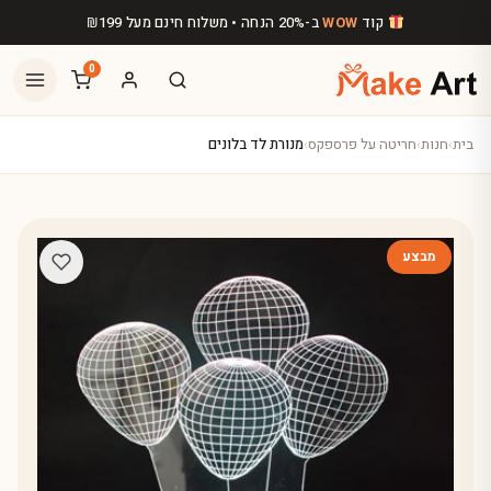
לג לתוכן הראשי
קוד
WOW
ב-20% הנחה • משלוח חינם מעל
199
₪
0
בית
›
חנות
›
חריטה על פרספקס
›
מנורת לד בלונים
מבצע