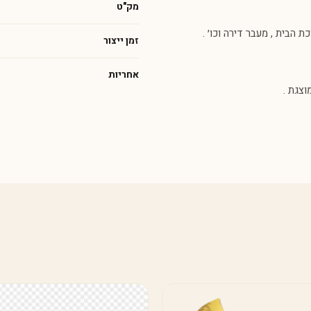
מק"ט
הבית , מעבר דירה וכו׳ .
זמן ייצור
אחריות
צגת .