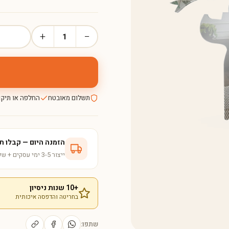
+
−
1
תשלום מאובטח
החלפה או תיקו
הזמנה היום — קבלו תוך 5-8 ימי עס
ייצור 3-5 ימי עסקים + שליחות ישירה לבית
+10 שנות ניסיון
בחריטה והדפסה איכותית
שתפו: