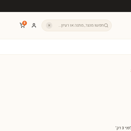
0
×
 3 דק'