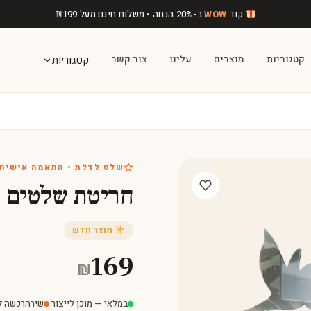
קוד
WOW
ב-20% הנחה • משלוח חינם מעל
199
₪
קטגוריות
מוצרים
עלינו
צור קשר
קטגוריות
שלט לדלת • התאמה אישית
חריטת שלטים
מוצר חדש
169
₪
במלאי — מוכן לייצור
·
שירה
רכשה לפני