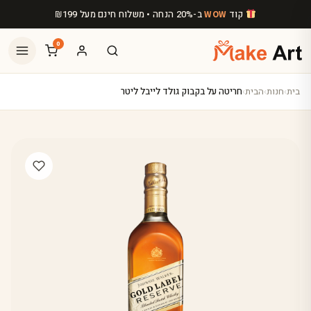
לג לתוכן הראשי
קוד
ב-20% הנחה • משלוח חינם מעל
199
₪
WOW
0
בית
›
חנות
›
הבית
›
חריטה על בקבוק גולד לייבל ליטר