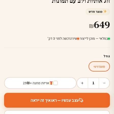
זוג אותיות ולב עם תמונות
מוצר חדש
649
₪
במלאי — מוכן לייצור
·
שירה
רכשה לפני 3 דק'
גודל
סטנדרטי
+
−
1
אריזת מתנה +
₪
29
עצב עכשיו — ראו איך זה ייראה