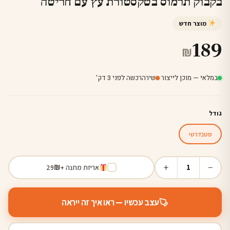
בקבוק תרמוס בטקסטורת עץ עם חריטה
מוצר חדש
189
₪
במלאי — מוכן לייצור
·
שירה
רכשה לפני 3 דק'
גודל
סטנדרטי
+
−
1
אריזת מתנה +
₪
29
עצב עכשיו — ראו איך זה ייראה