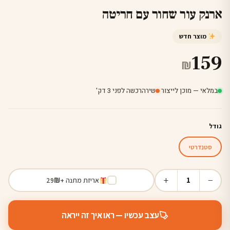
ארנק עור שחור עם חריטה
מוצר חדש
159
₪
במלאי — מוכן לייצור
·
שירה
רכשה לפני 3 דק'
גודל
סטנדרטי
+
−
1
אריזת מתנה +
₪
29
עצב עכשיו — ראו איך זה ייראה