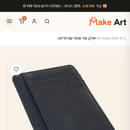
לג לתוכן הראשי
קוד
ב-20% הנחה • משלוח חינם מעל
199
₪
WOW
0
בית
›
חנות
›
קטגוריות
›
ארנק עור שחור עם חריטה