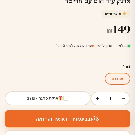
ארנק עור חום עם חריטה
מוצר חדש
149
₪
במלאי — מוכן לייצור
·
שירה
רכשה לפני 3 דק'
גודל
סטנדרטי
+
−
1
אריזת מתנה +
₪
29
עצב עכשיו — ראו איך זה ייראה