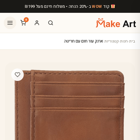
לג לתוכן הראשי
קוד
ב-20% הנחה • משלוח חינם מעל
199
₪
WOW
0
בית
›
חנות
›
קטגוריות
›
ארנק עור חום עם חריטה