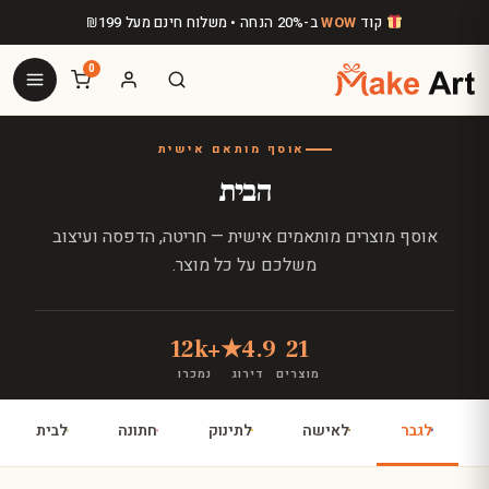
לג לתוכן הראשי
קוד
WOW
ב-20% הנחה • משלוח חינם מעל
199
₪
0
אוסף מותאם אישית
הבית
אוסף מוצרים מותאמים אישית — חריטה, הדפסה ועיצוב
משלכם על כל מוצר.
+12k
4.9★
21
מוצרים
דירוג
נמכרו
לגבר
לאישה
לתינוק
חתונה
לבית