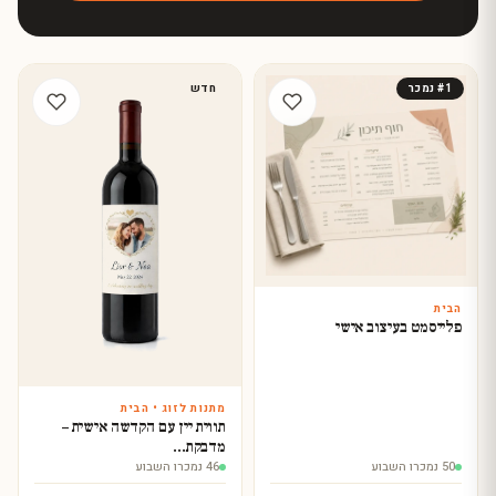
#1 נמכר
חדש
הבית
עצב עכשיו
פלייסמט בעיצוב אישי
מתנות לזוג • הבית
עצב עכשיו
תווית יין עם הקדשה אישית –
מדבקת…
50 נמכרו השבוע
46 נמכרו השבוע