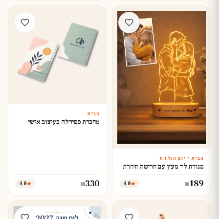
הבית
עצב עכשיו
מחברת ספירלה בעיצוב אישי
הבית • יום הולדת
עצב עכשיו
מנורת לד מעץ עם חריטה זוהרת
330
189
4.8
4.8
₪
₪