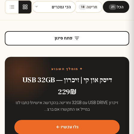
הכל
חריטה
עור
זכוכית
בקבוקים
6
10
18
21
פתח סינון
✦ מומלץ השבוע
דיסק און קי | זיכרון USB 32GB —
₪
229
זיכרון USB DRIVE עם 32GB וחריטה בהקדשה אישית! כתבו לנו
במייל או התקשרו אם ברצ…
גלו עכשיו ←