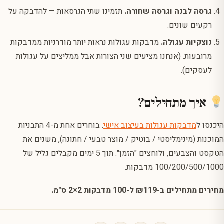
גרסה לבנה וגרסה שחורה.
תזמינו שתי הגרסאות — להדבקה על
רקעים שונים.
נוצקיות עגולה.
מדבקות עגולות נראות יותר מודרניות ממדבקות
מרובעות. (אנחנו מציעים שני הצורות אבל ממליצים על עגולות
לעסקים).
איך מתחילים?
היכנסו ל
מדבקות עגולות בעיצוב אישי
. בוחרים אחת מ-4 התבניות
המוכנות (מינימליסטי / בוטיק / מוצר טבעי / חתונה), משנים את
הטקסט והצבעים, ולוחצים "הזמן". תוך 5 ימים מקבלים גליל של
100/200/500/1000 מדבקות.
מחירים מתחילים ב-₪119 ל-100 מדבקות 2×2 ס"מ.