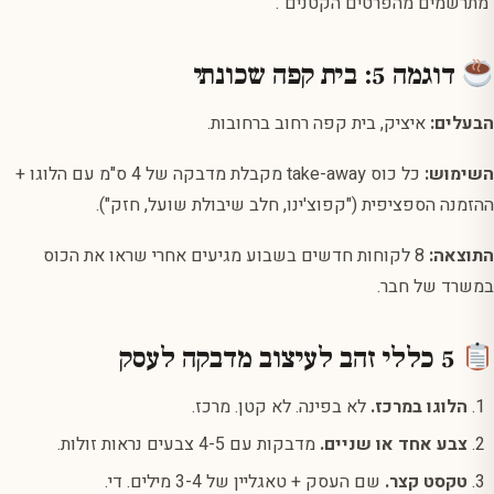
"מתרשמים מהפרטים הקטנים".
דוגמה 5: בית קפה שכונתי
הבעלים:
איציק, בית קפה רחוב ברחובות.
השימוש:
כל כוס take-away מקבלת מדבקה של 4 ס"מ עם הלוגו +
ההזמנה הספציפית ("קפוצ'ינו, חלב שיבולת שועל, חזק").
התוצאה:
8 לקוחות חדשים בשבוע מגיעים אחרי שראו את הכוס
במשרד של חבר.
5 כללי זהב לעיצוב מדבקה לעסק
הלוגו במרכז.
לא בפינה. לא קטן. מרכז.
צבע אחד או שניים.
מדבקות עם 4-5 צבעים נראות זולות.
טקסט קצר.
שם העסק + טאגליין של 3-4 מילים. די.